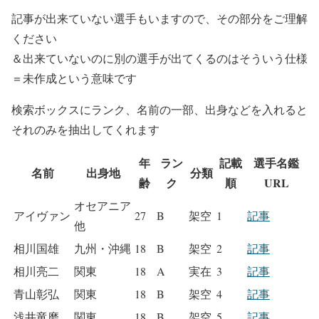
記事が出来ていない選手もいますので、その部分をご理解
ください
＆出来ていないのに別の選手が出てくるのはそういう仕様
＝未作成という意味です
検索ボックスにランク、名前の一部、出身などを入れると
それのみを抽出してくれます
年
ラン
記載
選手名鑑
名前
出身地
分類
齢
ク
順
URL
オセアニア
アイヴァン
27
B
架空
1
記事
他
相川国雄
九州・沖縄
18
B
架空
2
記事
相川亮二
関東
18
A
実在
3
記事
青山彰弘
関東
18
B
架空
4
記事
浅井竜磨
関東
18
B
架空
5
記事