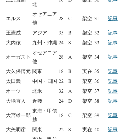
北
オセアニア
エルス
28
C
架空
31
記事
他
王憲成
アジア
35
B
架空
32
記事
大内穣
九州・沖縄
24
S
架空
33
記事
オセアニア
オーガスト
28
A
架空
34
記事
他
大久保博元
関東
18
B
実在
35
記事
太田義一
中国・四国
22
B
架空
36
記事
オーツ
北米
32
A
架空
37
記事
大場直人
近幾
24
D
架空
38
記事
東海・甲信
大宮雄一郎
18
C
架空
39
記事
越
大矢明彦
関東
22
S
実在
40
記事