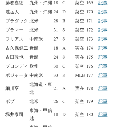
藤巻嘉徳
九州・沖縄
18
C
架空
169
記事
麓岳人
九州・沖縄
24
D
架空
170
記事
ブラダック
北米
28
B
架空
171
記事
ブラマー
北米
31
S
架空
172
記事
フリアス
中南米
27
S
架空
173
記事
古久保健二
近畿
18
A
実在
174
記事
古田敦也
近畿
24
S
実在
175
記事
ブロンディ
欧州
30
C
架空
176
記事
ポジャータ
中南米
33
S
MLB
177
記事
北海道・東
細川亨
21
A
実在
178
記事
北
ボブ
北米
26
C
架空
179
記事
東海・甲信
堀井泰司
18
D
架空
180
記事
越