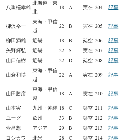
北海道・東
八重樫幸雄
18
A
実在
204
記事
北
東海・甲信
柳沢裕一
22
B
実在
205
記事
越
柳田満雄
近畿
18
B
架空
206
記事
矢野輝弘
近畿
22
S
実在
207
記事
山口信樹
近畿
22
D
架空
208
記事
東海・甲信
山倉和博
22
A
実在
209
記事
越
東海・甲信
山田勝彦
18
A
実在
210
記事
越
山本実
九州・沖縄
18
C
架空
211
記事
ユーグ
欧州
33
B
架空
212
記事
兪昌想
アジア
29
B
架空
213
記事
ヨシカワ
北米
28
C
架空
214
記事