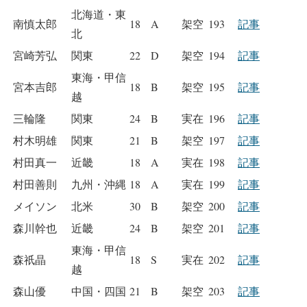
北海道・東
南慎太郎
18
A
架空
193
記事
北
宮崎芳弘
関東
22
D
架空
194
記事
東海・甲信
宮本吉郎
18
B
架空
195
記事
越
三輪隆
関東
24
B
実在
196
記事
村木明雄
関東
21
B
架空
197
記事
村田真一
近畿
18
A
実在
198
記事
村田善則
九州・沖縄
18
A
実在
199
記事
メイソン
北米
30
B
架空
200
記事
森川幹也
近畿
24
B
架空
201
記事
東海・甲信
森祇晶
18
S
実在
202
記事
越
森山優
中国・四国
21
B
架空
203
記事