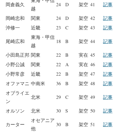
東海・甲信
岡倉義久
24
D
架空
41
記事
越
岡崎忠和
関東
24
D
架空
42
記事
沖修一
近畿
23
C
架空
43
記事
東海・甲信
尾崎広和
18
B
架空
44
記事
越
小田島正邦
関東
22
B
実在
45
記事
小野公誠
関東
22
A
実在
46
記事
小野常彦
近畿
22
B
架空
47
記事
オファマニ
中南米
36
B
架空
48
記事
オブライエ
北米
29
C
架空
49
記事
ン
オルソン
北米
30
S
架空
50
記事
オセアニア
カーター
30
B
架空
51
記事
他