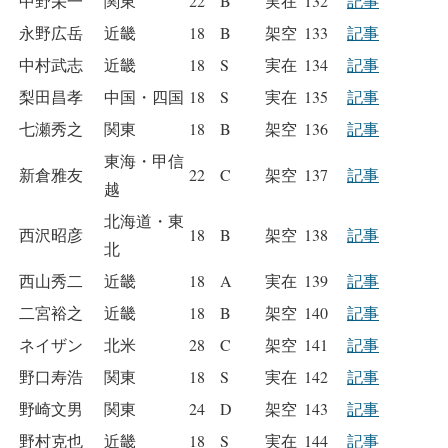
中野栄一
関東
22
B
実在
132
記事
永野広岳
近畿
18
B
架空
133
記事
中村武志
近畿
18
S
実在
134
記事
梨田昌孝
中国・四国
18
S
実在
135
記事
七瀬秀之
関東
18
B
架空
136
記事
東海・甲信
新倉雅友
22
C
架空
137
記事
越
北海道・東
西沢昭彦
18
B
架空
138
記事
北
西山秀二
近畿
18
A
実在
139
記事
二宮裕之
近畿
18
B
架空
140
記事
ネイザン
北米
28
C
架空
141
記事
野口寿浩
関東
18
S
実在
142
記事
野崎文男
関東
24
D
架空
143
記事
野村克也
近畿
18
S
実在
144
記事