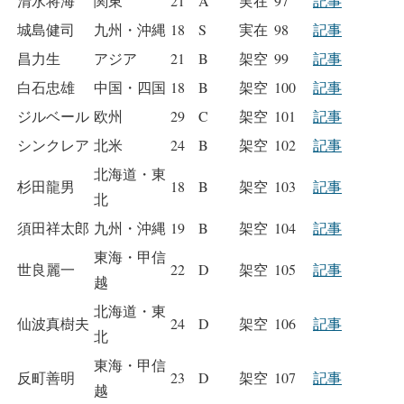
清水将海
関東
21
A
実在
97
記事
城島健司
九州・沖縄
18
S
実在
98
記事
昌力生
アジア
21
B
架空
99
記事
白石忠雄
中国・四国
18
B
架空
100
記事
ジルベール
欧州
29
C
架空
101
記事
シンクレア
北米
24
B
架空
102
記事
北海道・東
杉田龍男
18
B
架空
103
記事
北
須田祥太郎
九州・沖縄
19
B
架空
104
記事
東海・甲信
世良麗一
22
D
架空
105
記事
越
北海道・東
仙波真樹夫
24
D
架空
106
記事
北
東海・甲信
反町善明
23
D
架空
107
記事
越