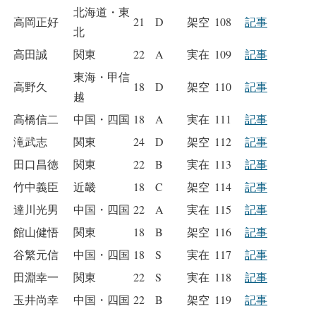
北海道・東
高岡正好
21
D
架空
108
記事
北
高田誠
関東
22
A
実在
109
記事
東海・甲信
高野久
18
D
架空
110
記事
越
高橋信二
中国・四国
18
A
実在
111
記事
滝武志
関東
24
D
架空
112
記事
田口昌徳
関東
22
B
実在
113
記事
竹中義臣
近畿
18
C
架空
114
記事
達川光男
中国・四国
22
A
実在
115
記事
館山健悟
関東
18
B
架空
116
記事
谷繁元信
中国・四国
18
S
実在
117
記事
田淵幸一
関東
22
S
実在
118
記事
玉井尚幸
中国・四国
22
B
架空
119
記事