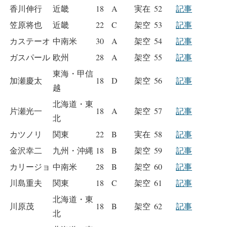
香川伸行
近畿
18
A
実在
52
記事
笠原将也
近畿
22
C
架空
53
記事
カステーオ
中南米
30
A
架空
54
記事
ガスパール
欧州
28
A
架空
55
記事
東海・甲信
加瀬慶太
18
D
架空
56
記事
越
北海道・東
片瀬光一
18
A
架空
57
記事
北
カツノリ
関東
22
B
実在
58
記事
金沢幸二
九州・沖縄
18
B
架空
59
記事
カリージョ
中南米
28
B
架空
60
記事
川島重夫
関東
18
C
架空
61
記事
北海道・東
川原茂
18
B
架空
62
記事
北