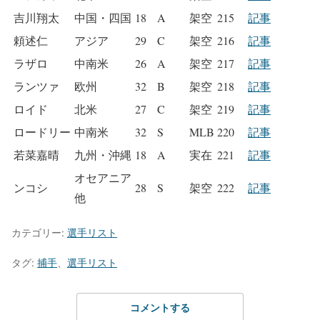
吉川翔太
中国・四国
18
A
架空
215
記事
頼述仁
アジア
29
C
架空
216
記事
ラザロ
中南米
26
A
架空
217
記事
ランツァ
欧州
32
B
架空
218
記事
ロイド
北米
27
C
架空
219
記事
ロードリー
中南米
32
S
MLB
220
記事
若菜嘉晴
九州・沖縄
18
A
実在
221
記事
オセアニア
ンコシ
28
S
架空
222
記事
他
カテゴリー:
選手リスト
タグ:
捕手
、
選手リスト
コメントする