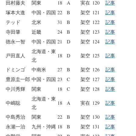
田村藤夫
関東
18
A
実在
120
記事
塚本大進
中国・四国
22
B
架空
121
記事
テッド
北米
31
B
架空
122
記事
寺田肇
近畿
24
B
架空
123
記事
徳永一智
中国・四国
21
D
架空
124
記事
北海道・東
戸田直人
18
D
架空
125
記事
北
ドミンゴ
中南米
27
B
架空
126
記事
豊原圭一郎
中国・四国
23
C
架空
127
記事
中川秀輝
関東
18
C
架空
128
記事
北海道・東
中嶋聡
18
A
実在
129
記事
北
中島秀治
関東
22
B
架空
130
記事
永瀬一治
九州・沖縄
18
B
架空
131
記事