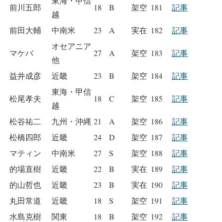
東海・甲信
前川五郎
18
B
架空
181
記事
越
前田大輔
中南米
23
A
実在
182
記事
オセアニア
マケバ
27
A
架空
183
記事
他
益井成彦
近畿
23
B
架空
184
記事
東海・甲信
松尾孝夫
18
C
架空
185
記事
越
松谷祐二
九州・沖縄
21
A
架空
186
記事
松橋四郎
近畿
24
D
架空
187
記事
マティン
中南米
27
S
架空
188
記事
的場直樹
近畿
22
B
実在
189
記事
的山哲也
近畿
23
B
実在
190
記事
丸田常道
近畿
18
S
架空
191
記事
水島克樹
関東
18
B
架空
192
記事