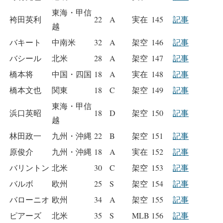
東海・甲信
袴田英利
22
A
実在
145
記事
越
バキート
中南米
32
A
架空
146
記事
バシール
北米
28
A
架空
147
記事
橋本将
中国・四国
18
A
実在
148
記事
橋本文也
関東
18
C
架空
149
記事
東海・甲信
浜口英昭
18
D
架空
150
記事
越
林田政一
九州・沖縄
22
B
架空
151
記事
原俊介
九州・沖縄
18
A
実在
152
記事
バリントン
北米
30
C
架空
153
記事
バルボ
欧州
25
S
架空
154
記事
バローニオ
欧州
34
A
架空
155
記事
ピアーズ
北米
35
S
MLB
156
記事