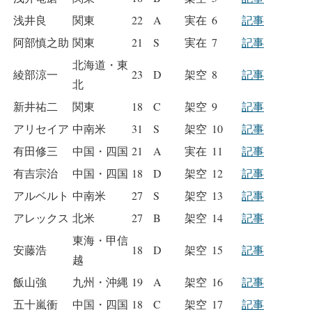
浅井良
関東
22
A
実在
6
記事
阿部慎之助
関東
21
S
実在
7
記事
北海道・東
綾部涼一
23
D
架空
8
記事
北
新井祐二
関東
18
C
架空
9
記事
アリセイア
中南米
31
S
架空
10
記事
有田修三
中国・四国
21
A
実在
11
記事
有吉宗治
中国・四国
18
D
架空
12
記事
アルベルト
中南米
27
S
架空
13
記事
アレックス
北米
27
B
架空
14
記事
東海・甲信
安藤浩
18
D
架空
15
記事
越
飯山強
九州・沖縄
19
A
架空
16
記事
五十嵐衝
中国・四国
18
C
架空
17
記事