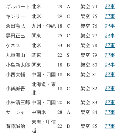
ギルバート
北米
29
A
架空
74
記事
キンリー
北米
29
C
架空
75
記事
倉田憲弘
九州・沖縄
18
C
架空
76
記事
黒田正巳
関東
25
C
架空
77
記事
ケネス
北米
33
B
架空
78
記事
九重海山
関東
22
S
架空
79
記事
小島新太郎
関東
18
B
架空
80
記事
小西大輔
中国・四国
18
B
架空
81
記事
北海道・東
小鶴誠吾
18
C
架空
82
記事
北
小林清三郎
中国・四国
20
B
架空
83
記事
サーシャ
中南米
28
A
架空
84
記事
東海・甲信
斎藤誠治
22
D
架空
85
記事
越