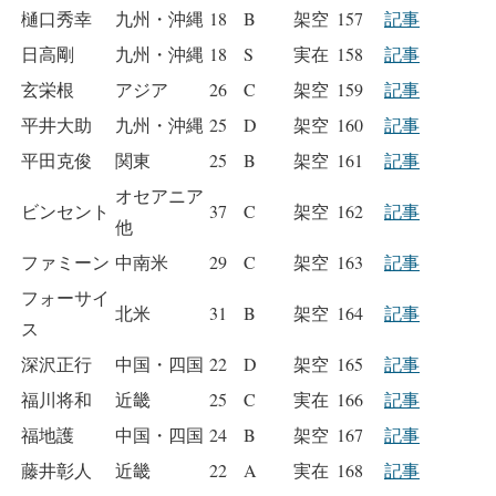
樋口秀幸
九州・沖縄
18
B
架空
157
記事
日高剛
九州・沖縄
18
S
実在
158
記事
玄栄根
アジア
26
C
架空
159
記事
平井大助
九州・沖縄
25
D
架空
160
記事
平田克俊
関東
25
B
架空
161
記事
オセアニア
ビンセント
37
C
架空
162
記事
他
ファミーン
中南米
29
C
架空
163
記事
フォーサイ
北米
31
B
架空
164
記事
ス
深沢正行
中国・四国
22
D
架空
165
記事
福川将和
近畿
25
C
実在
166
記事
福地護
中国・四国
24
B
架空
167
記事
藤井彰人
近畿
22
A
実在
168
記事