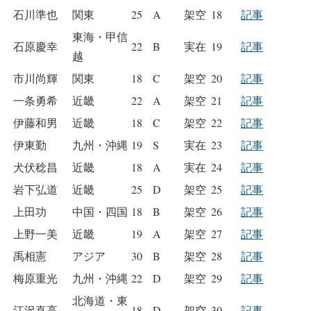
石川準也
関東
25
A
架空
18
記事
東海・甲信
石原慶幸
22
B
実在
19
記事
越
市川尚輝
関東
18
C
架空
20
記事
一条勇希
近畿
22
A
架空
21
記事
伊藤和男
近畿
18
C
架空
22
記事
伊東勤
九州・沖縄
19
S
実在
23
記事
犬伏稔昌
近畿
18
A
実在
24
記事
岩下弘道
近畿
25
D
架空
25
記事
上田功
中国・四国
18
B
架空
26
記事
上野一美
近畿
19
A
架空
27
記事
禹相憲
アジア
30
B
架空
28
記事
梅原重光
九州・沖縄
22
D
架空
29
記事
北海道・東
江沢直高
18
D
架空
30
記事