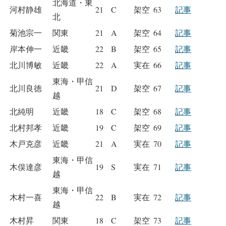
北海道・東
河村静雄
21
C
架空
63
記事
北
菊池宗一
関東
21
A
架空
64
記事
岸本伸一
近畿
22
B
架空
65
記事
北川博敏
近畿
22
A
実在
66
記事
東海・甲信
北川良徳
21
D
架空
67
記事
越
北純明
近畿
18
C
架空
68
記事
北村邦孝
近畿
19
C
架空
69
記事
木戸克彦
近畿
21
A
実在
70
記事
東海・甲信
木俣達彦
19
S
実在
71
記事
越
東海・甲信
木村一喜
22
B
実在
72
記事
越
木村昇
関東
18
C
架空
73
記事