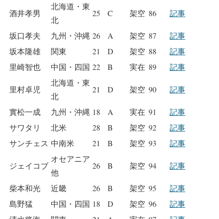
北海道・東
酒井孝男
25
C
架空
86
記事
北
坂口孝夫
九州・沖縄
26
A
架空
87
記事
坂本隆雄
関東
21
D
架空
88
記事
里崎智也
中国・四国
22
B
実在
89
記事
北海道・東
里村卓児
21
D
架空
90
記事
北
實松一成
九州・沖縄
18
A
実在
91
記事
サワタリ
北米
28
B
架空
92
記事
サンチェス
中南米
21
B
架空
93
記事
オセアニア
ジェイコブ
26
B
架空
94
記事
他
柴本和光
近畿
26
B
架空
95
記事
島野猛
中国・四国
18
D
架空
96
記事