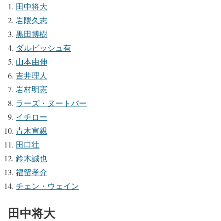
田中将大
岩隈久志
黒田博樹
ダルビッシュ有
山本由伸
吉井理人
岩村明憲
ラーズ・ヌートバー
イチロー
青木宣親
田口壮
鈴木誠也
福留孝介
チェン・ウェイン
田中将大