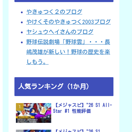
やきゅつく２のブログ
やけくそのやきゅつく2003ブログ
ヤシュウヘイさんのブログ
野球伝説劇場「野球雲」・・・長
嶋茂雄が新しい！野球の歴史を楽
しもう。
人気ランキング（1か月）
【メジャスピ】"26 S1 All-
Star #1 性能評価
【メジャスピ】"26 S1