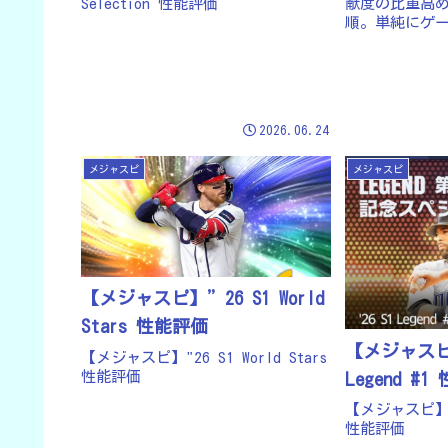
Selection 性能評価
献度の比重高め
順。単純にゲ
しているので
慮しておりま
待できる選手
ので、気にな
調べてく...
2026.06.24
メジャスピ
メジャスピ
【メジャスピ】”26 S1 World
Stars 性能評価
【メジャスピ】
【メジャスピ】"26 S1 World Stars
性能評価
Legend #
【メジャスピ】"26
性能評価