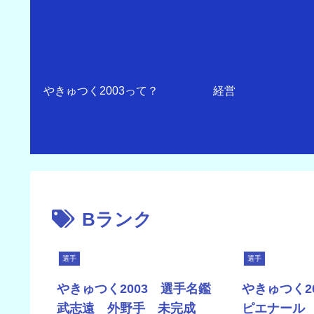
やきゅつく2003って？
経営
Bランク
選手
選手
やきゅつく2003 選手名鑑
やきゅつく2
武志遠 外野手 未完成
ピエナール