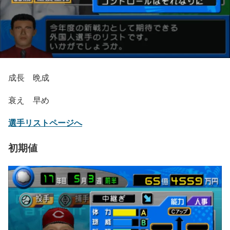
成長 晩成
衰え 早め
選手リストページへ
初期値