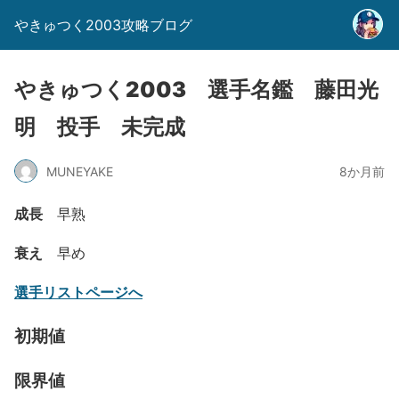
やきゅつく2003攻略ブログ
やきゅつく2003 選手名鑑 藤田光
明 投手 未完成
MUNEYAKE
8か月前
成長
早熟
衰え
早め
選手リストページへ
初期値
限界値