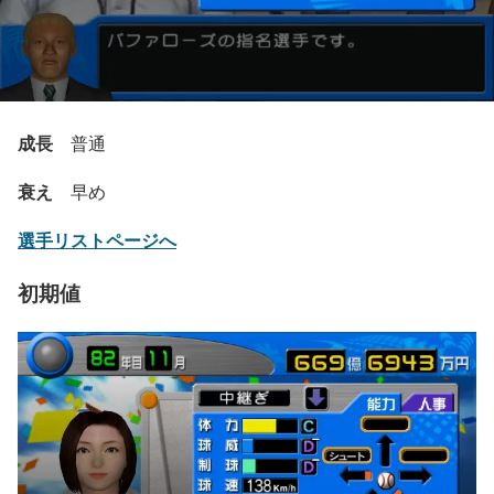
成長
普通
衰え
早め
選手リストページへ
初期値