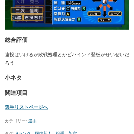
総合評価
連投はいけるが敗戦処理とかビハインド登板がせいぜいだ
ろう
小ネタ
関連項目
選手リストページへ
カテゴリー:
選手
タグ:
Bランク
、
国内新人
、
投手
、
架空