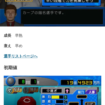
成長
早熟
衰え
早め
選手リストページへ
初期値