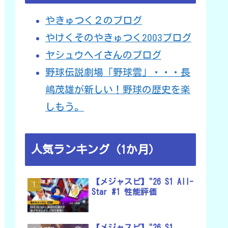
やきゅつく２のブログ
やけくそのやきゅつく2003ブログ
ヤシュウヘイさんのブログ
野球伝説劇場「野球雲」・・・長
嶋茂雄が新しい！野球の歴史を楽
しもう。
人気ランキング（1か月）
【メジャスピ】"26 S1 All-
Star #1 性能評価
【メジャスピ】"26 S1