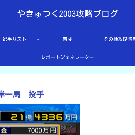
やきゅつく2003攻略ブログ
選手リスト
育成
その他攻略情
レポートジェネレーター
峰岸一馬 投手