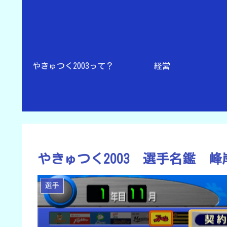
やきゅつく2003って？
経営
やきゅつく2003 選手名鑑 
選手