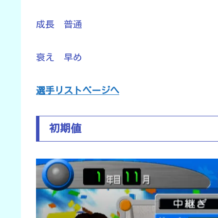
成長 普通
衰え 早め
選手リストページへ
初期値