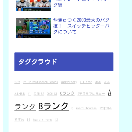
グ編
やきゅつく2003最大のバグ
技！ スイッチヒッターバ
グについて
タグクラウド
2025
25 S2 Postseason Heroes
Anniversary
All star
2026
2024
A
Cランク
ALL-MLB
#1
2025 S2
2026 S1
5年目までに日本一
Bランク
ランク
D
Award Showcase
12球団お
すすめ
#4
Award winners
#2