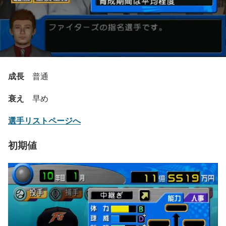
成長
普通
衰え
早め
選手リストページへ
初期値