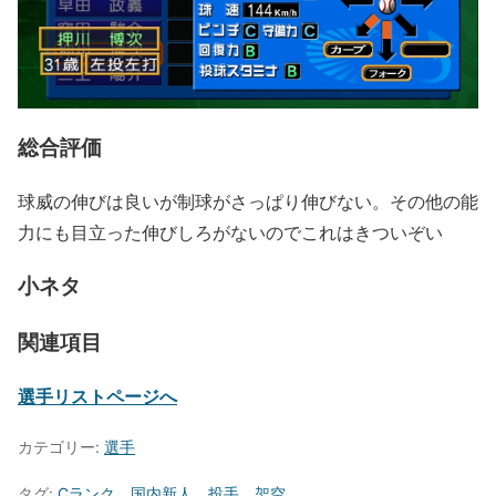
総合評価
球威の伸びは良いが制球がさっぱり伸びない。その他の能
力にも目立った伸びしろがないのでこれはきついぞい
小ネタ
関連項目
選手リストページへ
カテゴリー:
選手
タグ:
Cランク
、
国内新人
、
投手
、
架空