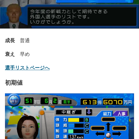
成長
普通
衰え
早め
選手リストページへ
初期値