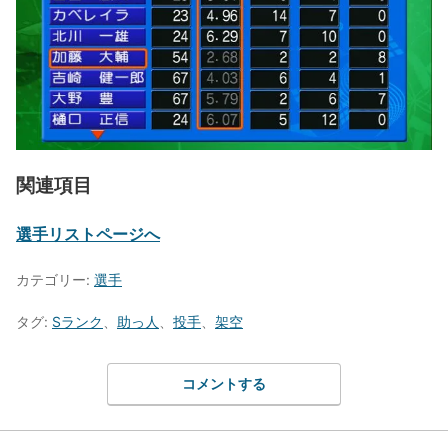
関連項目
選手リストページへ
カテゴリー:
選手
タグ:
Sランク
、
助っ人
、
投手
、
架空
コメントする