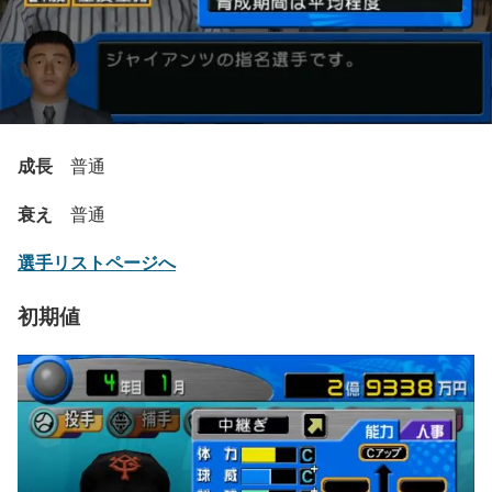
成長
普通
衰え
普通
選手リストページへ
初期値