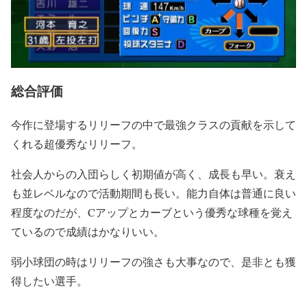
総合評価
今作に登場するリリーフの中で最強クラスの貢献を示して
くれる超優秀なリリーフ。
社会人からの入団らしく初期値が高く、成長も早い。衰え
も並レベルなので活動期間も長い。能力自体は普通に良い
程度なのだが、Cアップとカーブという優秀な球種を覚え
ているので成績はかなりいい。
弱小球団の時はリリーフの強さも大事なので、是非とも獲
得したい選手。