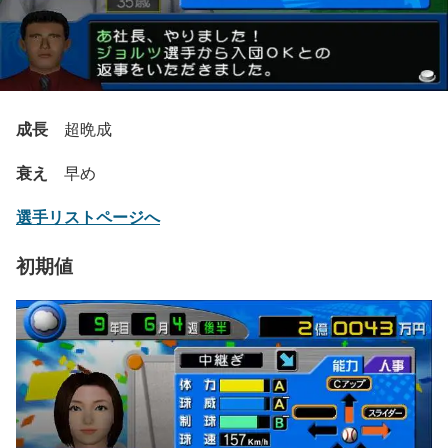
成長
超晩成
衰え
早め
選手リストページへ
初期値