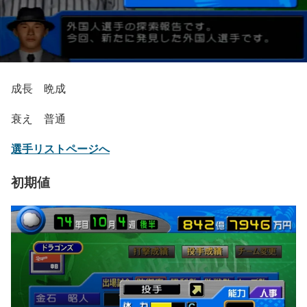
成長 晩成
衰え 普通
選手リストページへ
初期値