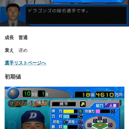
成長 普通
衰え
遅め
選手リストページへ
初期値