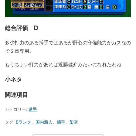
総合評価 Ⅾ
多少打力のある捕手ではあるが肝心の守備能力がカスなの
で２軍専用。
もうちょい打力があれば近藤健介みたいになれたわね
小ネタ
関連項目
カテゴリー:
選手
タグ:
Bランク
、
国内新人
、
捕手
、
架空