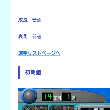
成長
普通
衰え
普通
選手リストページへ
初期値