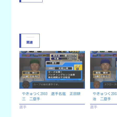
関連
やきゅつく2003 選手名鑑 正田耕
やきゅつく20
三 二塁手
治 二塁手
選手
選手