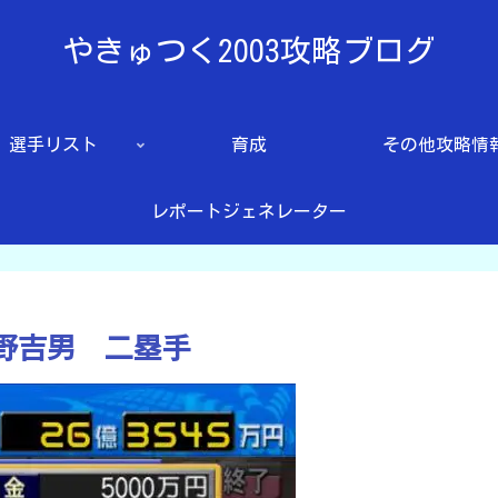
やきゅつく2003攻略ブログ
選手リスト
育成
その他攻略情
レポートジェネレーター
水野吉男 二塁手