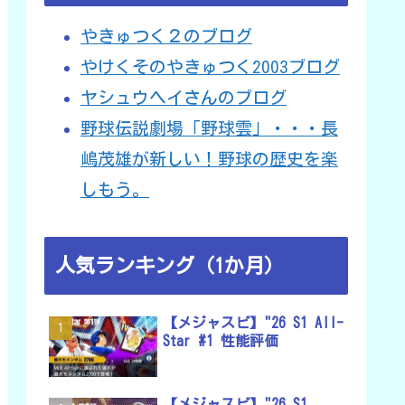
やきゅつく２のブログ
やけくそのやきゅつく2003ブログ
ヤシュウヘイさんのブログ
野球伝説劇場「野球雲」・・・長
嶋茂雄が新しい！野球の歴史を楽
しもう。
人気ランキング（1か月）
【メジャスピ】"26 S1 All-
Star #1 性能評価
【メジャスピ】"26 S1