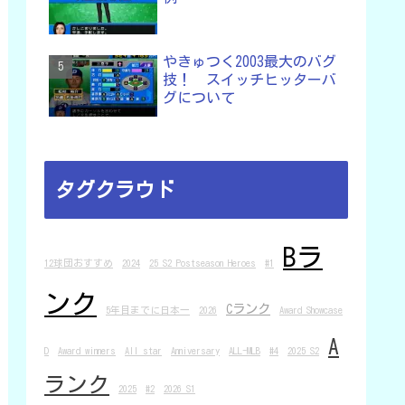
やきゅつく2003最大のバグ
技！ スイッチヒッターバ
グについて
タグクラウド
Bラ
12球団おすすめ
2024
25 S2 Postseason Heroes
#1
ンク
Cランク
5年目までに日本一
2026
Award Showcase
A
D
Award winners
All star
Anniversary
ALL-MLB
#4
2025 S2
ランク
2025
#2
2026 S1