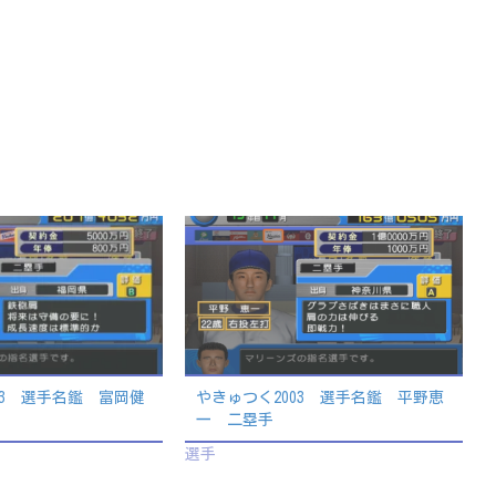
03 選手名鑑 富岡健
やきゅつく2003 選手名鑑 平野恵
一 二塁手
選手