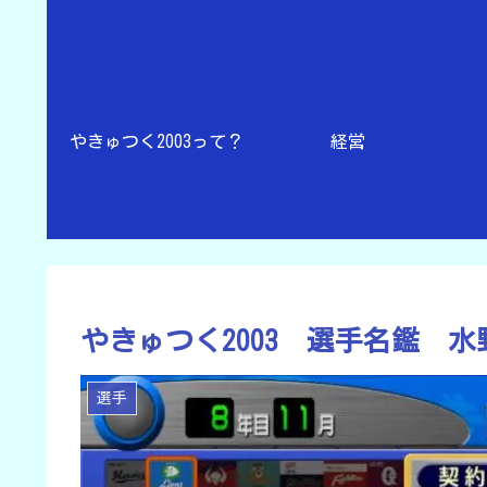
やきゅつく2003って？
経営
やきゅつく2003 選手名鑑 
選手