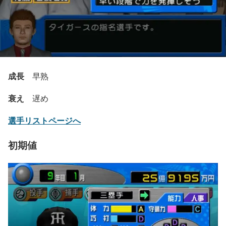
成長
早熟
衰え
遅め
選手リストページへ
初期値