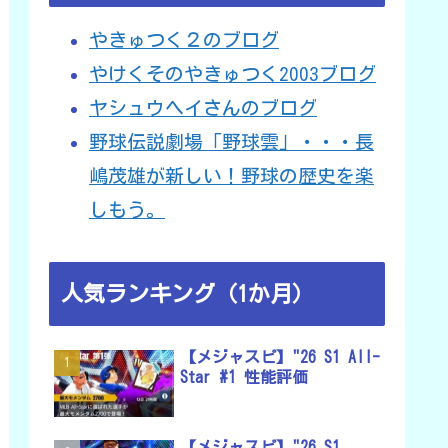
やきゅつく２のブログ
やけくそのやきゅつく2003ブログ
ヤシュウヘイさんのブログ
野球伝説劇場「野球雲」・・・長
嶋茂雄が新しい！野球の歴史を楽
しもう。
人気ランキング（1か月）
【メジャスピ】"26 S1 All-
Star #1 性能評価
【メジャスピ】"26 S1