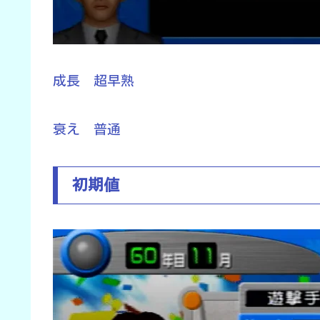
成長 超早熟
衰え 普通
初期値