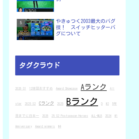
やきゅつく2003最大のバグ
技！ スイッチヒッターバ
グについて
タグクラウド
Aランク
2026 S1
12球団おすすめ
Award Showcase
All
Bランク
Cランク
star
2025 S2
2025
D
#2
5年
目までに日本一
2026
25 S2 Postseason Heroes
ALL-MLB
2024
#1
Anniversary
Award winners
#4