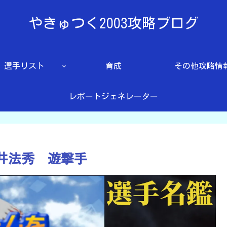
やきゅつく2003攻略ブログ
選手リスト
育成
その他攻略情
レポートジェネレーター
岩井法秀 遊撃手