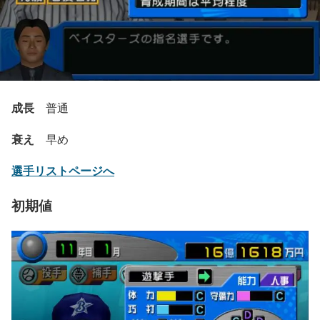
成長
普通
衰え
早め
選手リストページへ
初期値