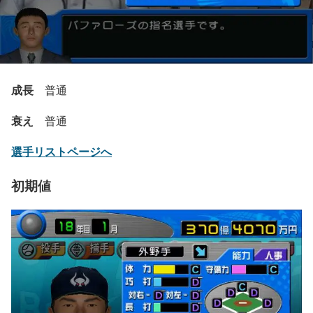
成長
普通
衰え
普通
選手リストページへ
初期値