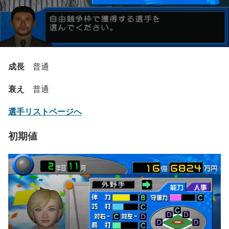
成長
普通
衰え
普通
選手リストページへ
初期値