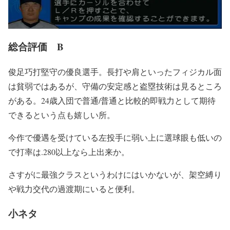
総合評価 B
俊足巧打堅守の優良選手。長打や肩といったフィジカル面
は貧弱ではあるが、守備の安定感と盗塁技術は見るところ
がある。24歳入団で普通/普通と比較的即戦力として期待
できるという点も嬉しい所。
今作で優遇を受けている左投手に弱い上に選球眼も低いの
で打率は.280以上なら上出来か。
さすがに最強クラスというわけにはいかないが、架空縛り
や戦力交代の過渡期にいると便利。
小ネタ