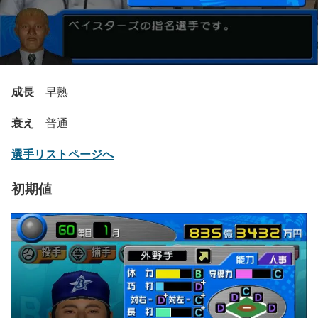
成長
早熟
衰え
普通
選手リストページへ
初期値