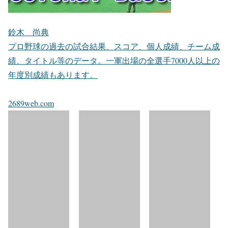
鈴木 尚典
プロ野球の過去の試合結果、スコア、個人成績、チーム成
績、タイトル等のデータ。一軍出場の全選手7000人以上の
年度別成績もあります。
2689web.com