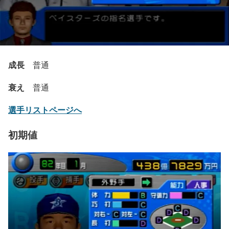
成長
普通
衰え
普通
選手リストページへ
初期値