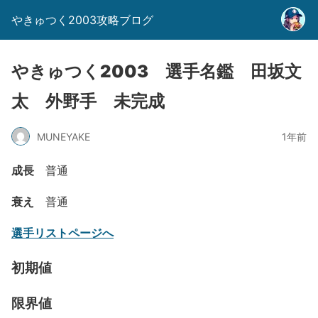
やきゅつく2003攻略ブログ
やきゅつく2003 選手名鑑 田坂文
太 外野手 未完成
MUNEYAKE
1年前
成長
普通
衰え
普通
選手リストページへ
初期値
限界値