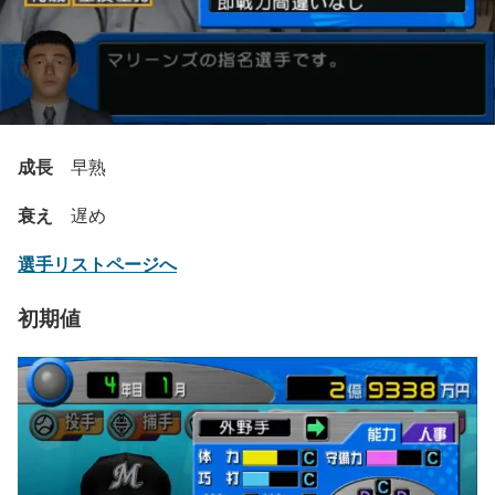
成長
早熟
衰え
遅め
選手リストページへ
初期値