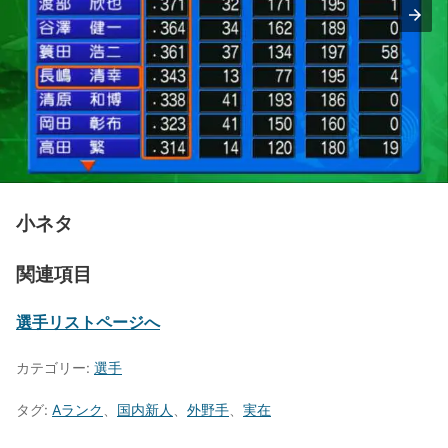
小ネタ
関連項目
選手リストページへ
カテゴリー:
選手
タグ:
Aランク
、
国内新人
、
外野手
、
実在