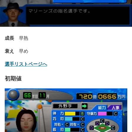
成長
早熟
衰え
早め
選手リストページへ
初期値