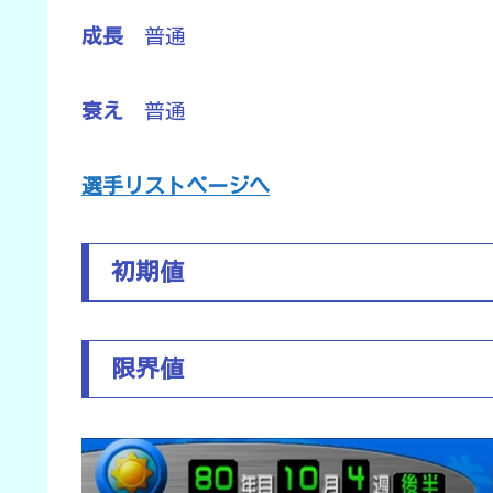
成長
普通
衰え
普通
選手リストページへ
初期値
限界値