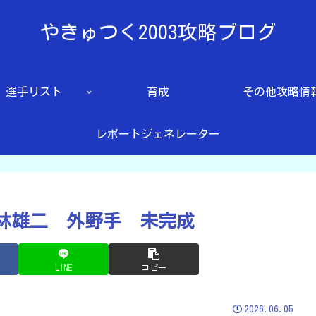
やきゅつく2003攻略ブログ
選手リスト
育成
その他攻略情
レポートジェネレーター
松林雄二 外野手 未完成
LINE
コピー
2026.06.05