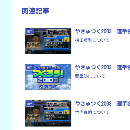
関連記事
やきゅつく2003 選
選手
袴田英利について
やきゅつく2003 選
選手
閔重泌について
やきゅつく2003 選
選手
竹内良明について