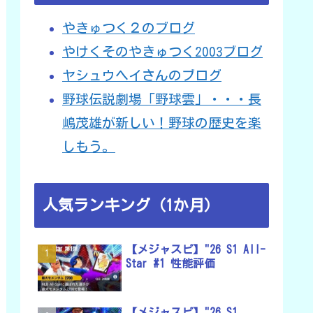
やきゅつく２のブログ
やけくそのやきゅつく2003ブログ
ヤシュウヘイさんのブログ
野球伝説劇場「野球雲」・・・長
嶋茂雄が新しい！野球の歴史を楽
しもう。
人気ランキング（1か月）
【メジャスピ】"26 S1 All-
Star #1 性能評価
【メジャスピ】"26 S1