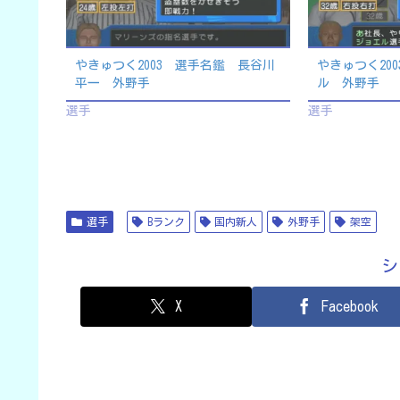
やきゅつく2003 選手名鑑 長谷川
やきゅつく20
平一 外野手
ル 外野手
選手
選手
選手
Bランク
国内新人
外野手
架空
シ
X
Facebook