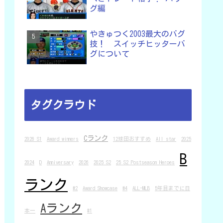
グ編
やきゅつく2003最大のバグ
技！ スイッチヒッターバ
グについて
タグクラウド
Cランク
2026 S1
Award winners
12球団おすすめ
All star
2025
B
2024
D
Anniversary
2026
2025 S2
25 S2 Postseason Heroes
ランク
#2
Award Showcase
#4
ALL-MLB
5年目までに日
Aランク
本一
#1