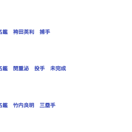
手名鑑 袴田英利 捕手
手名鑑 閔重泌 投手 未完成
手名鑑 竹内良明 三塁手