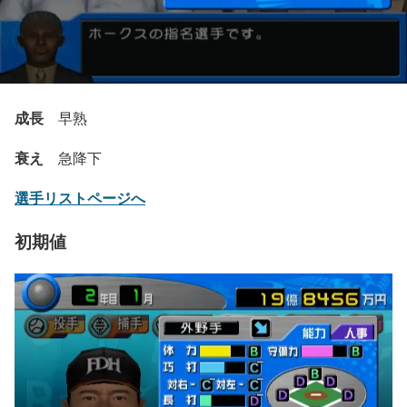
成長
早熟
衰え
急降下
選手リストページへ
初期値