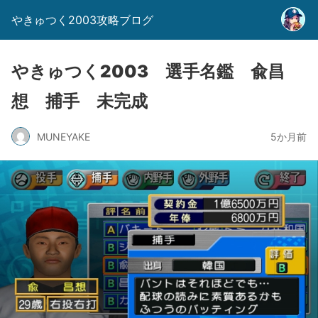
やきゅつく2003攻略ブログ
やきゅつく2003 選手名鑑 兪昌
想 捕手 未完成
MUNEYAKE
5か月前