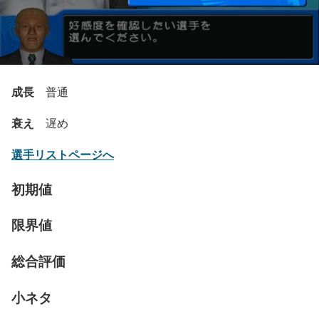
成長
普通
衰え
遅め
選手リストページへ
初期値
限界値
総合評価
小ネタ