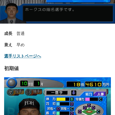
成長
普通
衰え
早め
選手リストページへ
初期値