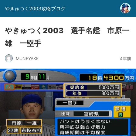
やきゅつく2003攻略ブログ
やきゅつく2003 選手名鑑 市原一
雄 一塁手
MUNEYAKE
4年前