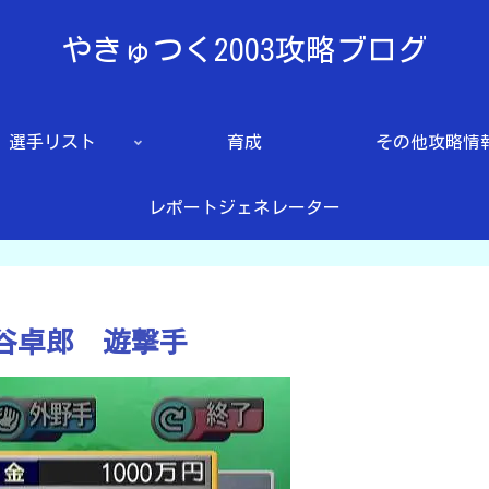
やきゅつく2003攻略ブログ
選手リスト
育成
その他攻略情
レポートジェネレーター
渋谷卓郎 遊撃手