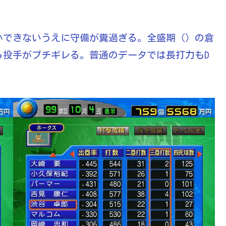
かできないうえに守備が糞過ぎる。全盛期（）の倉
ら投手がブチギレる。普通のデータでは長打力もD