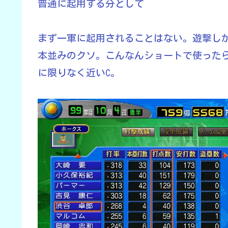
普通に起用する分として
まず一軍に起用されることはない。遊撃し
本並みのクソ。こんなんショートで使った
に限りなく近いC。