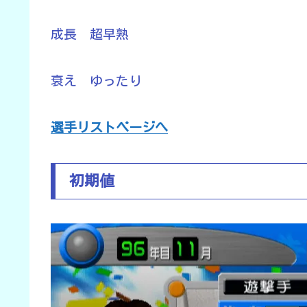
成長 超早熟
衰え ゆったり
選手リストページへ
初期値