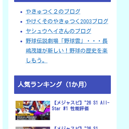
やきゅつく２のブログ
やけくそのやきゅつく2003ブログ
ヤシュウヘイさんのブログ
野球伝説劇場「野球雲」・・・長
嶋茂雄が新しい！野球の歴史を楽
しもう。
人気ランキング（1か月）
【メジャスピ】"26 S1 All-
Star #1 性能評価
【メジャスピ】"26 S1