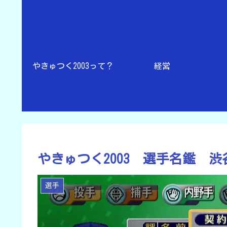
やきゅつく2003って？
経営
やきゅつく2003 選手名鑑 
選手