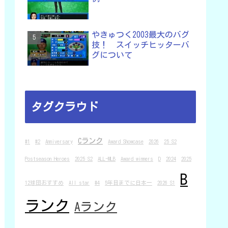
やきゅつく2003最大のバグ
技！ スイッチヒッターバ
グについて
タグクラウド
Cランク
#1
#2
Anniversary
Award Showcase
2026
25 S2
Postseason Heroes
2025 S2
ALL-MLB
Award winners
D
2024
2025
B
12球団おすすめ
All star
#4
5年目までに日本一
2026 S1
ランク
Aランク