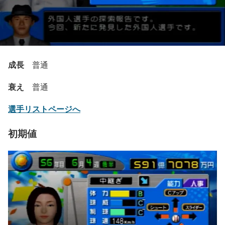
成長
普通
衰え
普通
選手リストページへ
初期値